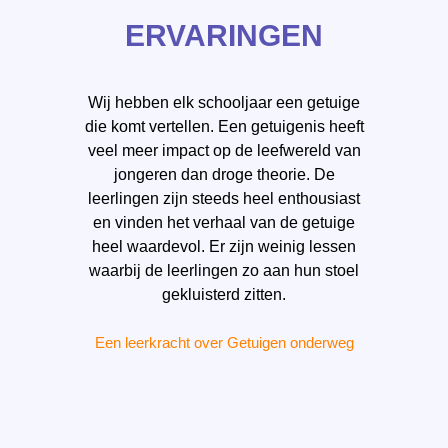
ERVARINGEN
tie
Wij hebben elk schooljaar een getuige
De
et
die komt vertellen. Een getuigenis heeft
om
 doet
veel meer impact op de leefwereld van
v
jongeren dan droge theorie. De
lope
leerlingen zijn steeds heel enthousiast
a
en vinden het verhaal van de getuige
h
heel waardevol. Er zijn weinig lessen
k
waarbij de leerlingen zo aan hun stoel
er
gekluisterd zitten.
Een leerkracht over Getuigen onderweg