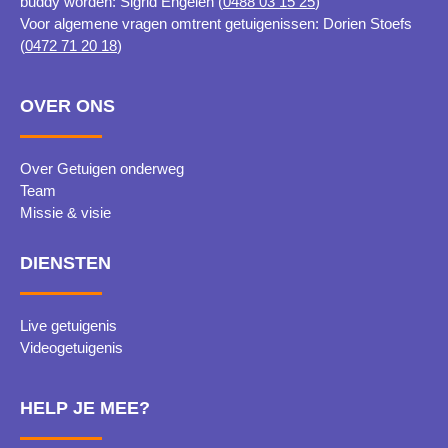
buddy worden: Sigrid Engelen (
0488 03 15 25
)
Voor algemene vragen omtrent getuigenissen: Dorien Stoefs
(
0472 71 20 18
)
OVER ONS
Over Getuigen onderweg
Team
Missie & visie
DIENSTEN
Live getuigenis
Videogetuigenis
HELP JE MEE?