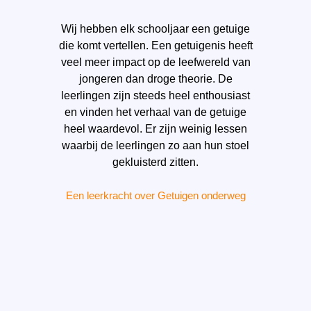
tie
Wij hebben elk schooljaar een getuige
De
et
die komt vertellen. Een getuigenis heeft
om
 doet
veel meer impact op de leefwereld van
v
jongeren dan droge theorie. De
lope
leerlingen zijn steeds heel enthousiast
a
en vinden het verhaal van de getuige
h
heel waardevol. Er zijn weinig lessen
k
waarbij de leerlingen zo aan hun stoel
er
gekluisterd zitten.
Een leerkracht over Getuigen onderweg